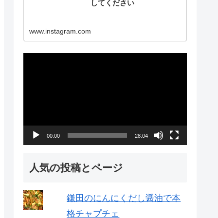
してください
www.instagram.com
動
画
プ
レ
ー
00:00
28:04
ヤ
ー
人気の投稿とページ
鎌田のにんにくだし醤油で本
格チャプチェ