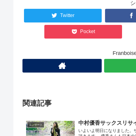
シ
Twitter
Pocket
Franb
関連記事
中村優香サックスリサ
コンサート
いよいよ明日になりました。
頂きます。 優香さんも日本